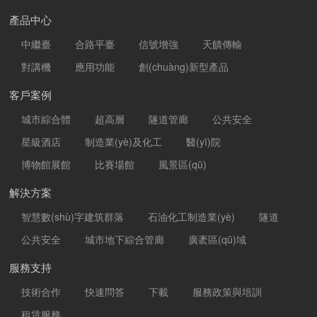
產品中心
中繼臺
合路平臺
信號增強
天饋傳輸
對講機
應用功能
創(chuàng)新型產品
客戶案例
城市綜合體
超高層
隧道管廊
公共安全
星級酒店
制造業(yè)及化工
醫(yī)院
博物館展館
比賽場館
風景區(qū)
解決方案
智慧數(shù)字建筑群落
石油化工制造業(yè)
隧道
公共安全
城市地下綜合管廊
廣袤區(qū)域
服務支持
技術合作
快速問答
下載
服務政策與培訓
租賃服務