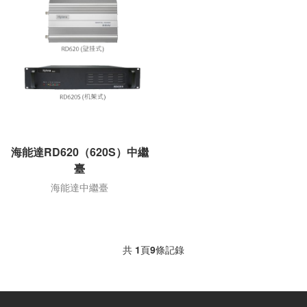
海能達RD620（620S）中繼
臺
海能達中繼臺
共
1
頁
9
條記錄