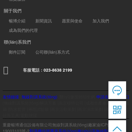
關于我們
暢博介紹
新聞資訊
愿景與使命
加入我們
成為我們的代理
聯(lián)系我們
郵件訂閱
公司聯(lián)系方式

客服電話：
023-8638 2199

在線客服

友情鏈接
|
無線對講系統(tǒng)
|
醫(yī)藥技師招生網
申請友情鏈接入口
7*12 QQ在線，服務咨詢
|
無線對講系統(tǒng)解決方案
|
南京模特公司
|
成都生產廠家
|
臭氧試驗

箱
|
防水套管
|
淋雨試驗箱
|
南京活動策劃
|
南京演出策劃
|
羅茨鼓風機
|
站長工具
|
電動球閥
服務熱線

重慶暢博通信設備有限公司無線對講系統(tǒng)廠家
渝ICP備

恭候聆聽，023-86382199手機直接點擊
19003103號-2
對講機信號覆蓋系統(tǒng)
數(shù)字無線對講系統
撥打